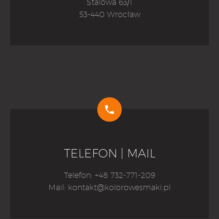
Stalowa 63/1
53-440 Wrocław


TELEFON | MAIL
Telefon: +48 732-771-209
Mail: kontakt@kolorowesmaki.pl