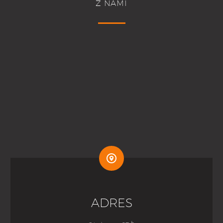
Z NAMI


ADRES