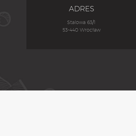
ADRES
Stalowa 63/1
53-440 Wrocław