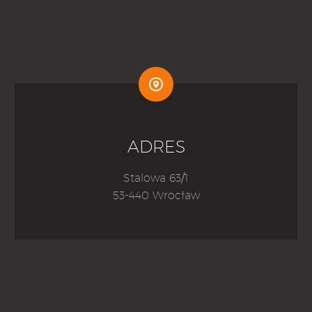


ADRES
Stalowa 63/1
53-440 Wrocław