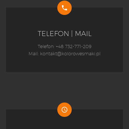


TELEFON | MAIL
Telefon: +48 732-771-209
Mail: kontakt@kolorowesmaki.pl

