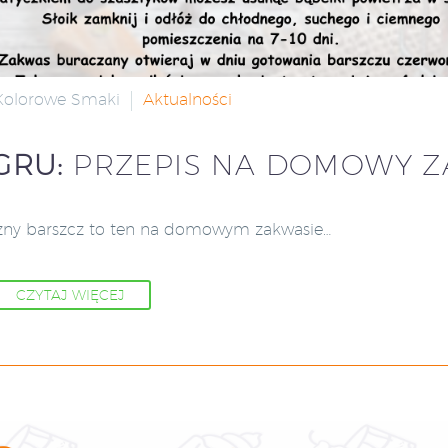
 Kolorowe Smaki
Aktualności
GRU:
PRZEPIS NA DOMOWY 
zny barszcz to ten na domowym zakwasie…
CZYTAJ WIĘCEJ