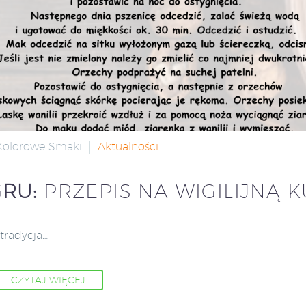
 Kolorowe Smaki
Aktualności
GRU:
PRZEPIS NA WIGILIJNĄ K
tradycja…
CZYTAJ WIĘCEJ