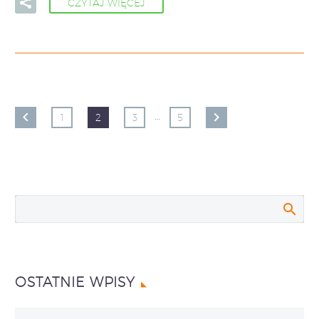
CZYTAJ WIĘCEJ
…
1
2
3
5
OSTATNIE WPISY